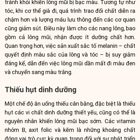
tránh khỏi khiến lông mũi bị bạc màu. Tương tự như
tóc, khi cơ thể già đi, quá trình trao đổi chất diễn ra
chậm hơn và lượng máu lưu thông đến các cơ quan
cũng giảm sút. Điều này làm cho các nang lông, bao
gồm cả lông mũi, nhận được ít dưỡng chất hơn.
Quan trọng hơn, việc sản xuất sắc tố melanin – chất
quyết định màu sắc của lông và tóc – bị suy giảm
đáng kể, dẫn đến việc lông mũi dần mất đi màu đen
và chuyển sang màu trắng.
Thiếu hụt dinh dưỡng
Một chế độ ăn uống thiếu cân bằng, đặc biệt là thiếu
hụt các vi chất dinh dưỡng thiết yếu, cũng có thể là
nguyên nhân khiến lông mũi bạc sớm. Các vitamin
nhóm B, axit folic và kẽm là những khoáng chất
đóng vai trò cực kỳ quan trọng đối với sự phát triển