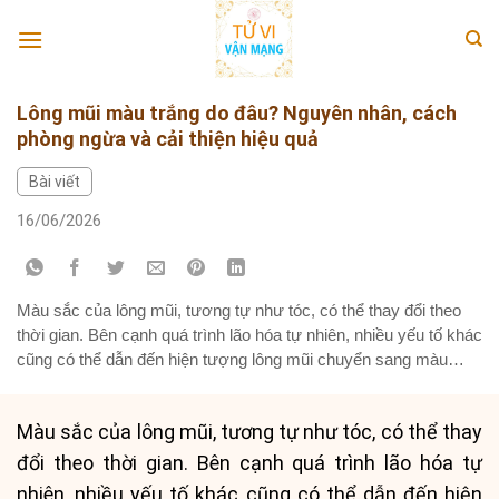
Skip
to
content
Lông mũi màu trắng do đâu? Nguyên nhân, cách
phòng ngừa và cải thiện hiệu quả
Bài viết
16/06/2026
Màu sắc của lông mũi, tương tự như tóc, có thể thay đổi theo
thời gian. Bên cạnh quá trình lão hóa tự nhiên, nhiều yếu tố khác
cũng có thể dẫn đến hiện tượng lông mũi chuyển sang màu
trắng, gây lo lắng cho nhiều người. Bài viết này sẽ đi sâu tìm
hiểu...
Màu sắc của lông mũi, tương tự như tóc, có thể thay
đổi theo thời gian. Bên cạnh quá trình lão hóa tự
nhiên, nhiều yếu tố khác cũng có thể dẫn đến hiện