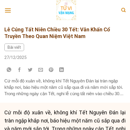
Skip
to
content
Lễ Cúng Tất Niên Chiều 30 Tết: Văn Khấn Cổ
Truyền Theo Quan Niệm Việt Nam
Bài viết
27/12/2025
Cứ mỗi độ xuân về, không khí Tết Nguyên Đán lại tràn ngập
khắp nơi, báo hiệu một năm cũ sắp qua đi và năm mới sắp tới.
Trong những ngày cận Tết, nghi lễ cúng tất niên vào chiều 30
Tết Âm lịch là một nét đẹp văn hóa truyền thống không thể
thiếu...
Cứ mỗi độ xuân về, không khí Tết Nguyên Đán lại
tràn ngập khắp nơi, báo hiệu một năm cũ sắp qua đi
và năm mới sắp tới. Trong những ngày cận Tết, nghi