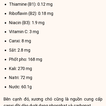
Thiamine (B1): 0.12 mg
Riboflavin (B2): 0.18 mg
Niacin (B3): 1.9 mg
Vitamin C: 3 mg
Canxi: 8 mg
Sắt: 2.8 mg
Phốt pho: 168 mg
Kali: 270 mg
Natri: 72 mg
Nước: 60.1g
Bên cạnh đó, xương chó cũng là nguồn cung cấp
canxi dồi dào dưới dạng phosphat và carbonat.