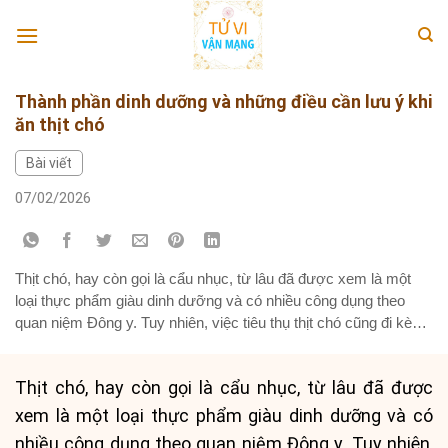
Skip
to
content
Thành phần dinh dưỡng và những điều cần lưu ý khi
ăn thịt chó
Bài viết
07/02/2026
Thịt chó, hay còn gọi là cẩu nhục, từ lâu đã được xem là một
loại thực phẩm giàu dinh dưỡng và có nhiều công dụng theo
quan niệm Đông y. Tuy nhiên, việc tiêu thụ thịt chó cũng đi kèm
với những khuyến cáo và đối tượng cần kiêng kỵ. Bài viết này
sẽ...
Thịt chó, hay còn gọi là cẩu nhục, từ lâu đã được
xem là một loại thực phẩm giàu dinh dưỡng và có
nhiều công dụng theo quan niệm Đông y. Tuy nhiên,