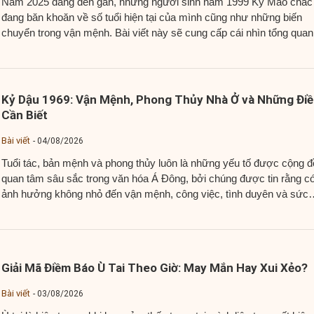
Năm 2025 đang đến gần, những người sinh năm 1999 Kỷ Mão chắc
đang băn khoăn về số tuổi hiện tại của mình cũng như những biến
chuyển trong vận mệnh. Bài viết này sẽ cung cấp cái nhìn tổng quan
chi tiết về tuổi Kỷ Mão 1999 trong năm 2025, bao gồm...
Kỷ Dậu 1969: Vận Mệnh, Phong Thủy Nhà Ở và Những Đi
Cần Biết
Bài viết
04/08/2026
Tuổi tác, bản mệnh và phong thủy luôn là những yếu tố được cộng 
quan tâm sâu sắc trong văn hóa Á Đông, bởi chúng được tin rằng c
ảnh hưởng không nhỏ đến vận mệnh, công việc, tình duyên và sức
khỏe của mỗi người. Đối với những ai sinh năm Kỷ Dậu...
Giải Mã Điềm Báo Ù Tai Theo Giờ: May Mắn Hay Xui Xẻo?
Bài viết
03/08/2026