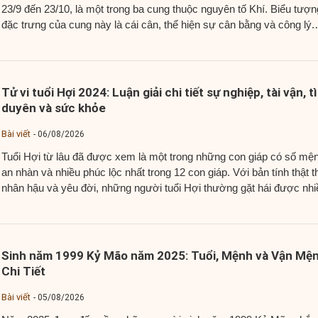
23/9 đến 23/10, là một trong ba cung thuộc nguyên tố Khí. Biểu tượn
đặc trưng của cung này là cái cân, thể hiện sự cân bằng và công lý.
Người thuộc cung Thiên Bình thường nổi bật với tính cách tích...
Tử vi tuổi Hợi 2024: Luận giải chi tiết sự nghiệp, tài vận, t
duyên và sức khỏe
Bài viết
06/08/2026
Tuổi Hợi từ lâu đã được xem là một trong những con giáp có số mệ
an nhàn và nhiều phúc lộc nhất trong 12 con giáp. Với bản tính thật t
nhân hậu và yêu đời, những người tuổi Hợi thường gặt hái được nhi
thành công trong cuộc sống và được mọi người...
Sinh năm 1999 Kỷ Mão năm 2025: Tuổi, Mệnh và Vận Mệ
Chi Tiết
Bài viết
05/08/2026