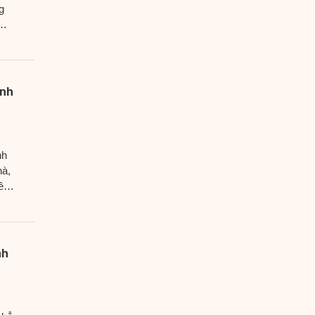
g
ình
nh
hà,
ều
nh