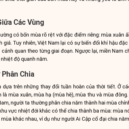
 Giữa Các Vùng
hường có bốn mùa rõ rệt với đặc điểm riêng: mùa xuân ấ
iá. Tuy nhiên, Việt Nam lại có sự biến đổi khí hậu đặ
à cảnh quan theo từng giai đoạn. Ngược lại, miền Nam c
về nhiệt độ quanh năm.
ự Phân Chia
dựa trên những thay đổi tuần hoàn của thời tiết. Ở cá
là mùa xuân, mùa hạ (mùa hè), mùa thu và mùa đông. T
Nam, người ta thường phân chia năm thành hai mùa chín
khu vực nhiệt đới khác có thể chia thành ba mùa: mùa 
 mùa khác nhau, ví dụ như người Ai Cập cổ đại chia nă