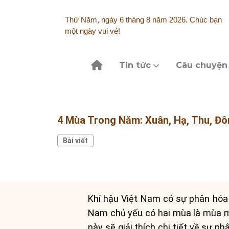
Skip
to
Thứ Năm, ngày 6 tháng 8 năm 2026. Chúc bạn
content
một ngày vui vẻ!
Tin tức
Câu chuyện
4 Mùa Trong Năm: Xuân, Hạ, Thu, Đ
Bài viết
Khí hậu Việt Nam có sự phân hóa 
Nam chủ yếu có hai mùa là mùa mư
này sẽ giải thích chi tiết về sự 