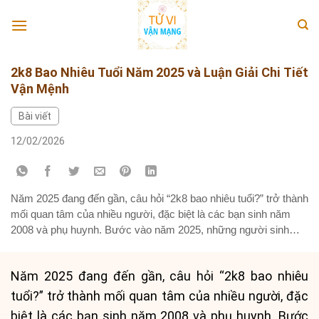
Skip
to
content
2k8 Bao Nhiêu Tuổi Năm 2025 và Luận Giải Chi Tiết
Vận Mệnh
Bài viết
12/02/2026
Năm 2025 đang đến gần, câu hỏi “2k8 bao nhiêu tuổi?” trở thành
mối quan tâm của nhiều người, đặc biệt là các bạn sinh năm
2008 và phụ huynh. Bước vào năm 2025, những người sinh
năm 2008 sẽ chính thức bước sang tuổi 17 theo Dương lịch,
đánh dấu một cột mốc quan...
Năm 2025 đang đến gần, câu hỏi “2k8 bao nhiêu
tuổi?” trở thành mối quan tâm của nhiều người, đặc
biệt là các bạn sinh năm 2008 và phụ huynh. Bước