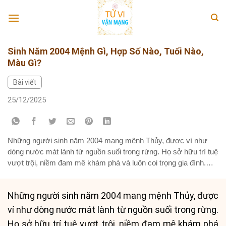
Skip
to
content
Sinh Năm 2004 Mệnh Gì, Hợp Số Nào, Tuổi Nào,
Màu Gì?
Bài viết
25/12/2025
Những người sinh năm 2004 mang mệnh Thủy, được ví như
dòng nước mát lành từ nguồn suối trong rừng. Họ sở hữu trí tuệ
vượt trội, niềm đam mê khám phá và luôn coi trọng gia đình.
Tính cách hòa nhã, sẵn lòng giúp đỡ người khác mà không đặt
lợi ích cá nhân...
Những người sinh năm 2004 mang mệnh Thủy, được
ví như dòng nước mát lành từ nguồn suối trong rừng.
Họ sở hữu trí tuệ vượt trội, niềm đam mê khám phá