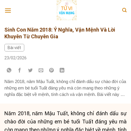
Skip
to
content
Sinh Con Năm 2018: Ý Nghĩa, Vận Mệnh Và Lời
Khuyên Từ Chuyên Gia
Bài viết
23/02/2026
Năm 2018, năm Mậu Tuất, không chỉ đánh dấu sự chào đời của
những em bé tuổi Tuất đáng yêu mà còn mang theo những ý
nghĩa đặc biệt về mệnh, tính cách và vận mệnh. Bài viết này sẽ
đi sâu phân tích chi tiết các yếu tố phong thủy, tử vi liên quan...
Năm 2018, năm Mậu Tuất, không chỉ đánh dấu sự
chào đời của những em bé tuổi Tuất đáng yêu mà
còn mang theo những ý nghĩa đặc biệt về mệnh, tính