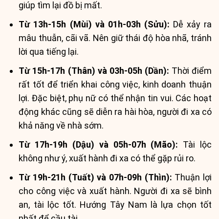
giúp tìm lại đồ bị mất.
Từ 13h-15h (Mùi) và 01h-03h (Sửu):
Dễ xảy ra
mâu thuẫn, cãi vã. Nên giữ thái độ hòa nhã, tránh
lời qua tiếng lại.
Từ 15h-17h (Thân) và 03h-05h (Dần):
Thời điểm
rất tốt để triển khai công việc, kinh doanh thuận
lợi. Đặc biệt, phụ nữ có thể nhận tin vui. Các hoạt
động khác cũng sẽ diễn ra hài hòa, người đi xa có
khả năng về nhà sớm.
Từ 17h-19h (Dậu) và 05h-07h (Mão):
Tài lộc
không như ý, xuất hành đi xa có thể gặp rủi ro.
Từ 19h-21h (Tuất) và 07h-09h (Thìn):
Thuận lợi
cho công việc và xuất hành. Người đi xa sẽ bình
an, tài lộc tốt. Hướng Tây Nam là lựa chọn tốt
nhất để cầu tài.