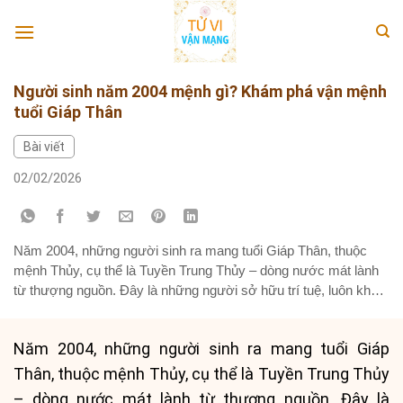
Skip
to
content
Người sinh năm 2004 mệnh gì? Khám phá vận mệnh
tuổi Giáp Thân
Bài viết
02/02/2026
Năm 2004, những người sinh ra mang tuổi Giáp Thân, thuộc
mệnh Thủy, cụ thể là Tuyền Trung Thủy – dòng nước mát lành
từ thượng nguồn. Đây là những người sở hữu trí tuệ, luôn khao
khát học hỏi và xem trọng gia đình. Bài viết này sẽ đi sâu vào
phân tích bản...
Năm 2004, những người sinh ra mang tuổi Giáp
Thân, thuộc mệnh Thủy, cụ thể là Tuyền Trung Thủy
– dòng nước mát lành từ thượng nguồn. Đây là