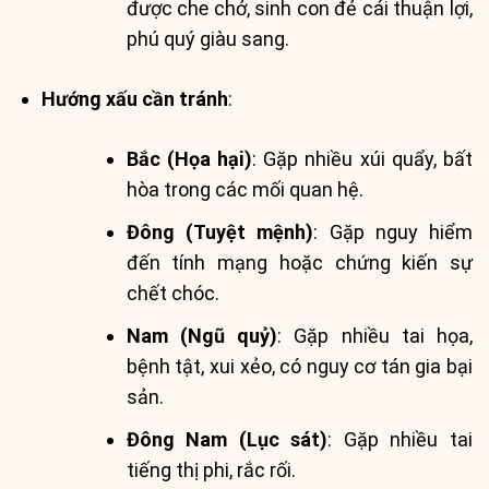
được che chở, sinh con đẻ cái thuận lợi,
phú quý giàu sang.
Hướng xấu cần tránh
:
Bắc (Họa hại)
: Gặp nhiều xúi quẩy, bất
hòa trong các mối quan hệ.
Đông (Tuyệt mệnh)
: Gặp nguy hiểm
đến tính mạng hoặc chứng kiến sự
chết chóc.
Nam (Ngũ quỷ)
: Gặp nhiều tai họa,
bệnh tật, xui xẻo, có nguy cơ tán gia bại
sản.
Đông Nam (Lục sát)
: Gặp nhiều tai
tiếng thị phi, rắc rối.