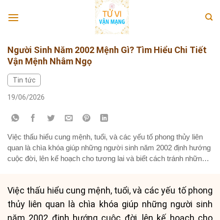
Skip
to
content
Người Sinh Năm 2002 Mệnh Gì? Tìm Hiểu Chi Tiết
Vận Mệnh Nhâm Ngọ
Tin tức
19/06/2026
Việc thấu hiểu cung mệnh, tuổi, và các yếu tố phong thủy liên
quan là chìa khóa giúp những người sinh năm 2002 định hướng
cuộc đời, lên kế hoạch cho tương lai và biết cách tránh những
điều không may để cuộc sống thêm phần thuận lợi. Bài viết này
sẽ đi sâu vào...
Việc thấu hiểu cung mệnh, tuổi, và các yếu tố phong
thủy liên quan là chìa khóa giúp những người sinh
năm 2002 định hướng cuộc đời, lên kế hoạch cho