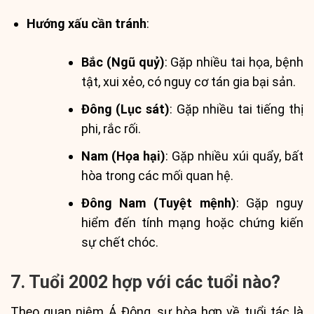
Hướng xấu cần tránh
:
Bắc (Ngũ quỷ)
: Gặp nhiều tai họa, bệnh
tật, xui xẻo, có nguy cơ tán gia bại sản.
Đông (Lục sát)
: Gặp nhiều tai tiếng thị
phi, rắc rối.
Nam (Họa hại)
: Gặp nhiều xúi quẩy, bất
hòa trong các mối quan hệ.
Đông Nam (Tuyệt mệnh)
: Gặp nguy
hiểm đến tính mạng hoặc chứng kiến
sự chết chóc.
7. Tuổi 2002 hợp với các tuổi nào?
Theo quan niệm Á Đông, sự hòa hợp về tuổi tác là