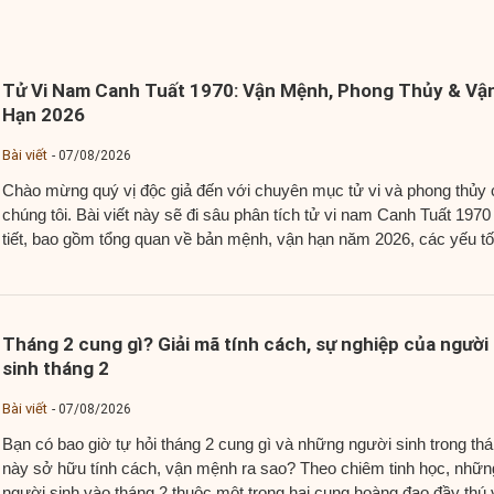
Tử Vi Nam Canh Tuất 1970: Vận Mệnh, Phong Thủy & Vậ
Hạn 2026
Bài viết
07/08/2026
Chào mừng quý vị độc giả đến với chuyên mục tử vi và phong thủy 
chúng tôi. Bài viết này sẽ đi sâu phân tích tử vi nam Canh Tuất 1970
tiết, bao gồm tổng quan về bản mệnh, vận hạn năm 2026, các yếu tố
phong thủy quan trọng như màu sắc...
Tháng 2 cung gì? Giải mã tính cách, sự nghiệp của người
sinh tháng 2
Bài viết
07/08/2026
Bạn có bao giờ tự hỏi tháng 2 cung gì và những người sinh trong th
này sở hữu tính cách, vận mệnh ra sao? Theo chiêm tinh học, nhữn
người sinh vào tháng 2 thuộc một trong hai cung hoàng đạo đầy thú v