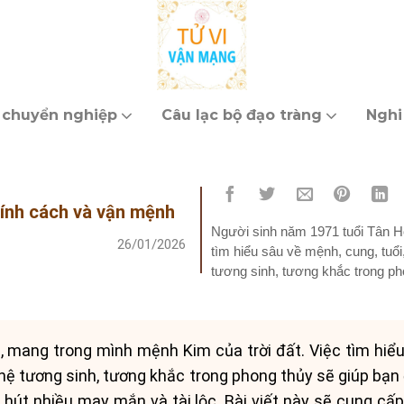
 chuyển nghiệp
Câu lạc bộ đạo tràng
Nghi
tính cách và vận mệnh
Người sinh năm 1971 tuổi Tân Hợ
26/01/2026
tìm hiểu sâu về mệnh, cung, tuổ
tương sinh, tương khắc trong ph
sống, sự nghiệp và tình...
, mang trong mình mệnh Kim của trời đất. Việc tìm hiểu
hệ tương sinh, tương khắc trong phong thủy sẽ giúp bạn
 hút nhiều may mắn và tài lộc. Bài viết này sẽ cung cấp