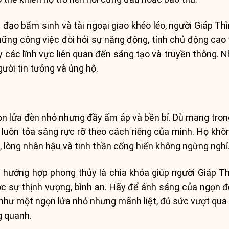
h đạo bẩm sinh và tài ngoại giao khéo léo, người Giáp Th
hững công việc đòi hỏi sự năng động, tính chủ động cao 
ay các lĩnh vực liên quan đến sáng tạo và truyền thông.
ười tin tưởng và ủng hộ.
 lửa đèn nhỏ nhưng đầy ấm áp và bền bỉ. Dù mang trong
uôn tỏa sáng rực rỡ theo cách riêng của mình. Họ không 
t, lòng nhân hậu và tinh thần cống hiến không ngừng nghỉ
à hướng hợp phong thủy là chìa khóa giúp người Giáp Th
 sự thịnh vượng, bình an. Hãy để ánh sáng của ngọn 
 như một ngọn lửa nhỏ nhưng mãnh liệt, đủ sức vượt qua
g quanh.