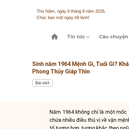
Skip
to
Thứ Năm, ngày 6 tháng 8 năm 2026.
content
Chúc bạn một ngày tốt lành!
Tin tức
Câu chuyện
Sinh năm 1964 Mệnh Gì, Tuổi Gì? Kh
Phong Thủy Giáp Thìn
Bài viết
Năm 1964 không chỉ là một mốc th
chứa nhiều điều thú vị về vận mện
tố tương hợp, tương khắc theo ngũ