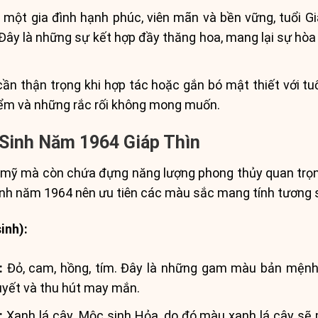
một gia đình hạnh phúc, viên mãn và bền vững, tuổi Giá
Đây là những sự kết hợp đầy thăng hoa, mang lại sự hòa
n thận trọng khi hợp tác hoặc gắn bó mật thiết với tuổ
iểm và những rắc rối không mong muốn.
Sinh Năm 1964 Giáp Thìn
 mỹ mà còn chứa đựng năng lượng phong thủy quan trọng
nh năm 1964 nên ưu tiên các màu sắc mang tính tương s
inh):
:
Đỏ, cam, hồng, tím. Đây là những gam màu bản mệnh,
huyết và thu hút may mắn.
:
Xanh lá cây. Mộc sinh Hỏa, do đó màu xanh lá cây sẽ 