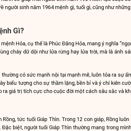
 người sinh năm 1964 mệnh gì, tuổi gì, cũng như những
ệnh Gì?
mệnh Hỏa, cụ thể là Phúc Đăng Hỏa, mang ý nghĩa “ngọn
ùng cháy dữ dội như lửa rừng hay lửa trời, mà là ánh sá
ường có sức mạnh nội tại mạnh mẽ, luôn tỏa ra sự ấm 
y biểu tượng cho sự thầm lặng, bền bỉ và ý chí kiên cư
 ra giá trị tích cực cho cuộc đời một cách sâu sắc và k
Rồng, tức tuổi Giáp Thìn. Trong 12 con giáp, Rồng luô
. Đặc biệt, người tuổi Giáp Thìn thường mang trong mình