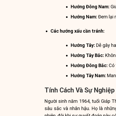
Hướng Đông Nam:
Giú
Hướng Nam:
Đem lại 
Các hướng xấu cần tránh:
Hướng Tây:
Dễ gây hao
Hướng Tây Bắc:
Không
Hướng Đông Bắc:
Có 
Hướng Tây Nam:
Mang
Tính Cách Và Sự Nghiệp
Người sinh năm 1964, tuổi Giáp 
sâu sắc và nhân hậu. Họ là những
nhiên, đôi khi sự quyết đoán này c