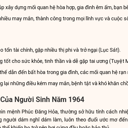
p xây dựng mối quan hệ hòa hợp, gia đình êm ấm, bạn bè 
nhiều may mắn, thành công trong mọi lĩnh vực và cuộc số
 tổn tài chính, gặp nhiều thị phi và trở ngại (Lục Sát).
 tốt cho sức khỏe, tinh thần và dễ gặp tai ương (Tuyệt 
thể dẫn đến bất hòa trong gia đình, các mối quan hệ rạn 
 lại những điều kém may mắn, bệnh tật và khó khăn chồ
 Của Người Sinh Năm 1964
Thìn mệnh Phúc Đăng Hỏa, thường sở hữu tính cách nhi
 người dám nghĩ dám làm, luôn theo đuổi ước mơ đến 
ó thể khiến họ trở nên hơi cứng đầu hoặc bảo thủ.