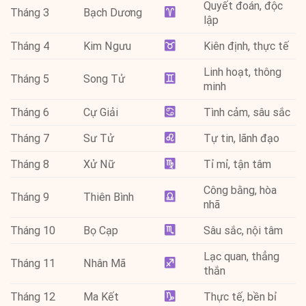
Quyết đoán, độc
Tháng 3
Bạch Dương
lập
Tháng 4
Kim Ngưu
Kiên định, thực tế
Linh hoạt, thông
Tháng 5
Song Tử
minh
Tháng 6
Cự Giải
Tình cảm, sâu sắc
Tháng 7
Sư Tử
Tự tin, lãnh đạo
Tháng 8
Xử Nữ
Tỉ mỉ, tận tâm
Công bằng, hòa
Tháng 9
Thiên Bình
nhã
Tháng 10
Bọ Cạp
Sâu sắc, nội tâm
Lạc quan, thẳng
Tháng 11
Nhân Mã
thắn
Tháng 12
Ma Kết
Thực tế, bền bỉ