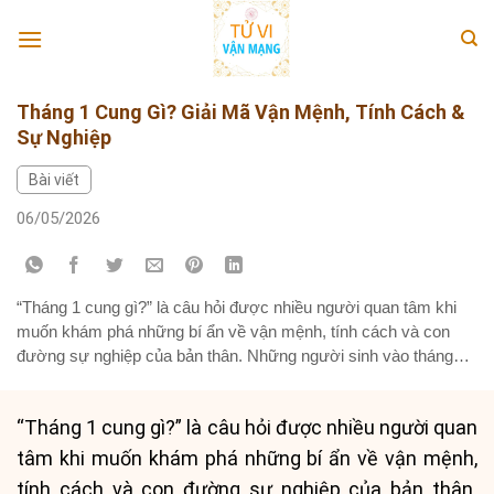
Skip
to
content
Tháng 1 Cung Gì? Giải Mã Vận Mệnh, Tính Cách &
Sự Nghiệp
Bài viết
06/05/2026
“Tháng 1 cung gì?” là câu hỏi được nhiều người quan tâm khi
muốn khám phá những bí ẩn về vận mệnh, tính cách và con
đường sự nghiệp của bản thân. Những người sinh vào tháng
đầu năm thuộc hai cung hoàng đạo chính là Ma Kết (Capricorn)
và Bảo Bình (Aquarius). Mỗi cung...
“Tháng 1 cung gì?” là câu hỏi được nhiều người quan
tâm khi muốn khám phá những bí ẩn về vận mệnh,
tính cách và con đường sự nghiệp của bản thân.